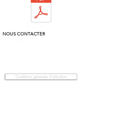
NOUS CONTACTER
PRECIFIELD
12 Rue de Villevert | 60300 | Senlis
info@precifield.fr
06.61.58.41.28
Conditions générales d'utilisation