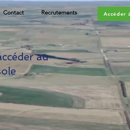
Contact
Recrutements
Accéder 
accéder au
sole